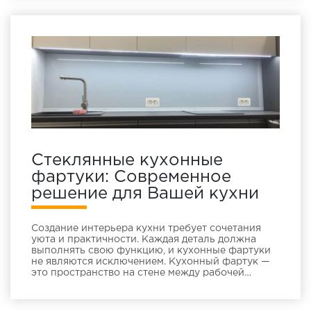
государственных учреждений. Преимущества
стеклянных перегородок Оптимизация
пространстваСтеклянные перегородки
позволяют разделить комнату на
функциональные зоны, не создавая при этом
эффекта […]
Стеклянные кухонные
фартуки: Современное
решение для Вашей кухни
Создание интерьера кухни требует сочетания
уюта и практичности. Каждая деталь должна
выполнять свою функцию, и кухонные фартуки
не являются исключением. Кухонный фартук —
это пространство на стене между рабочей
поверхностью (столешницей) и нижней частью
навесных шкафов. Обычно эта зона
отделывается керамической плиткой, но